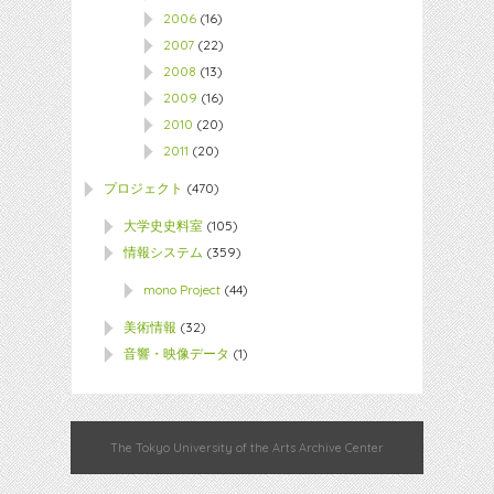
2006
(16)
2007
(22)
2008
(13)
2009
(16)
2010
(20)
2011
(20)
プロジェクト
(470)
大学史史料室
(105)
情報システム
(359)
mono Project
(44)
美術情報
(32)
音響・映像データ
(1)
The Tokyo University of the Arts Archive Center