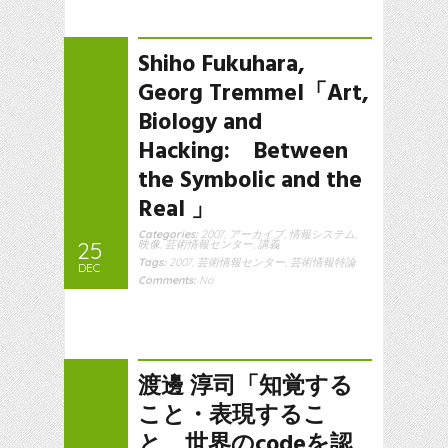
Shiho Fukuhara,
Georg Tremmel「Art,
Biology and
Hacking: Between
the Symbolic and the
Real 」
Categories:
2007
,
アーカイブ
,
情報システム
,
25
映像
,
芸術情報センター
,
講義
Tags:
2007
,
芸術情報センター
,
芸術情報特論
DEC
Comments:
No
渡邊 淳司「知覚する
こと・表現するこ
と 世界のcodeを認