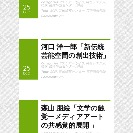
Categories:
2007
,
アーカイブ
,
情報システム
,
25
映像
,
芸術情報センター
,
講義
Tags:
2007
,
芸術情報センター
,
芸術情報特論
DEC
Comments:
No
河口 洋一郎「新伝統
芸能空間の創出技術」
Categories:
2007
,
アーカイブ
,
情報システム
,
25
映像
,
芸術情報センター
,
講義
Tags:
2007
,
芸術情報センター
,
芸術情報特論
DEC
Comments:
No
森山 朋絵「文学の触
覚ーメディアアート
の共感覚的展開 」