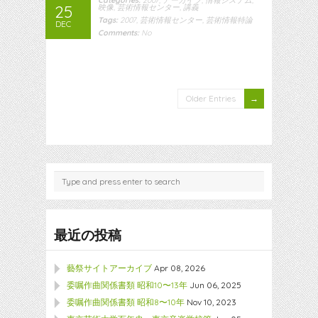
Categories:
2007
,
アーカイブ
,
情報システム
,
25
映像
,
芸術情報センター
,
講義
Tags:
2007
,
芸術情報センター
,
芸術情報特論
DEC
Comments:
No
Older Entries
最近の投稿
藝祭サイトアーカイブ
Apr 08, 2026
委嘱作曲関係書類 昭和10〜13年
Jun 06, 2025
委嘱作曲関係書類 昭和8〜10年
Nov 10, 2023