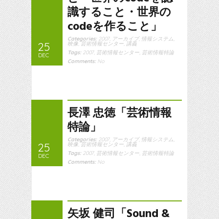
識すること・世界の
codeを作ること」
Categories:
2007
,
アーカイブ
,
情報システム
,
25
映像
,
芸術情報センター
,
講義
Tags:
2007
,
芸術情報センター
,
芸術情報特論
DEC
Comments:
No
長澤 忠徳「芸術情報
特論」
Categories:
2007
,
アーカイブ
,
情報システム
,
25
映像
,
芸術情報センター
,
講義
Tags:
2007
,
芸術情報センター
,
芸術情報特論
DEC
Comments:
No
矢坂 健司「Sound &