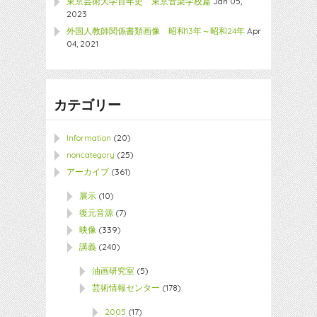
東京芸術大学百年史 東京音楽学校篇
Jan 05,
2023
外国人教師関係書類画像 昭和13年～昭和24年
Apr
04, 2021
カテゴリー
Information
(20)
noncategory
(25)
アーカイブ
(361)
展示
(10)
復元音源
(7)
映像
(339)
講義
(240)
油画研究室
(5)
芸術情報センター
(178)
2005
(17)