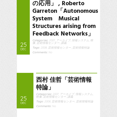
の応用」 , Roberto
Garreton「Autonomous
System Musical
Structures arising from
Feedback Networks」
Categories:
2007
,
アーカイブ
,
情報システム
,
映
25
像
,
芸術情報センター
,
講義
Tags:
2008
,
芸術情報センター
,
芸術情報特論
DEC
Comments:
No
西村 佳哲「芸術情報
特論」
Categories:
2007
,
アーカイブ
,
情報システム
,
25
映像
,
芸術情報センター
,
講義
Tags:
2008
,
芸術情報センター
,
芸術情報特論
DEC
Comments:
No