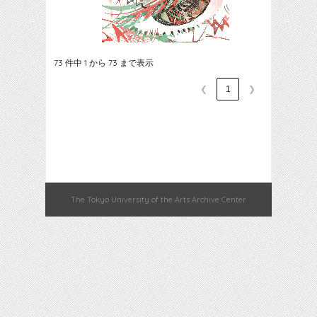
73 件中 1 から 73 まで表示
❮
1
❯
The Tokyo University of the Arts Archive Center