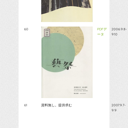
60
PDFデ
2006.9.8-
ータ
9.10
61
資料無し。提供求む
2007.9.7-
9.9