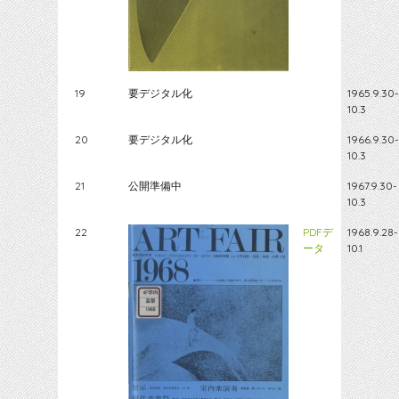
19
要デジタル化
1965.9.30-
10.3
20
要デジタル化
1966.9.30-
10.3
21
公開準備中
1967.9.30-
10.3
22
PDFデ
1968.9.28-
ータ
10.1