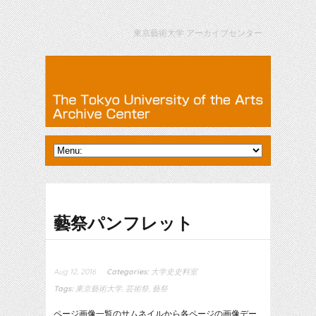
東京藝術大学 アーカイブセンター
藝祭パンフレット
Aug 12, 2016
Categories:
大学史史料室
Tags:
東京藝術大学
,
芸術祭
,
藝祭
ページ画像一覧のサムネイルから各ページの画像デー