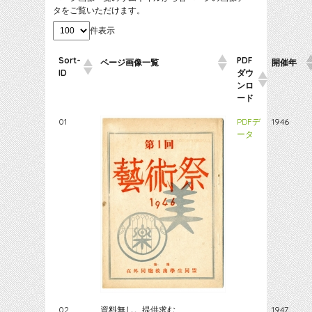
タをご覧いただけます。
件表示
Sort-
PDF
ページ画像一覧
開催年
ID
ダウ
ンロ
ード
01
PDFデ
1946
ータ
02
資料無し。提供求む
1947