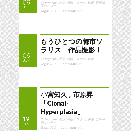
09
Categories:
展示
,
情報システム
,
映像
,
芸術情
報センター
JUN
Tags:
2014
Comments:
No
もうひとつの都市ソ
ラリス 作品撮影Ⅰ
09
Categories:
展示
,
情報システム
,
映像
JUN
Tags:
2013
Comments:
No
小宮知久 , 市原昇
「Clonal-
Hyperplasia」
19
Categories:
展示
,
情報システム
,
映像
,
芸術情
報センター
JAN
Tags:
2013
Comments:
No