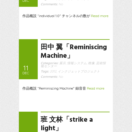
DEC
Comments:
No
作品概説 “individual 1.0” チャンネルの数が
Read more
田中 翼「Reminiscing
Machine」
Categories:
展示
,
情報システム
,
映像
,
芸術情
11
報センター
Tags:
2012
,
インクジェットプロジェクト
DEC
Comments:
No
作品概説 “Reminiscing Machine” 録音音
Read more
班 文林「strike a
light」