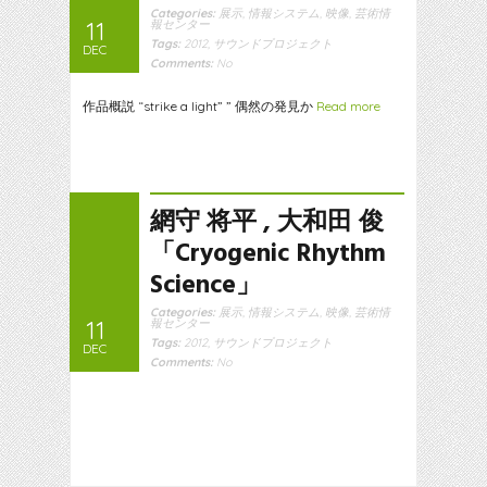
Categories:
展示
,
情報システム
,
映像
,
芸術情
11
報センター
Tags:
2012
,
サウンドプロジェクト
DEC
Comments:
No
作品概説 “strike a light” ” 偶然の発見か
Read more
網守 将平 , 大和田 俊
「Cryogenic Rhythm
Science」
Categories:
展示
,
情報システム
,
映像
,
芸術情
11
報センター
Tags:
2012
,
サウンドプロジェクト
DEC
Comments:
No