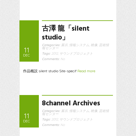
古澤 龍「silent
studio」
Categories:
展示
,
情報システム
,
映像
,
芸術情
11
報センター
Tags:
2012
,
サウンドプロジェクト
DEC
Comments:
No
作品概説 silent studio Site-specif
Read more
8channel Archives
Categories:
展示
,
情報システム
,
映像
,
芸術情
11
報センター
Tags:
2012
,
サウンドプロジェクト
DEC
Comments:
No