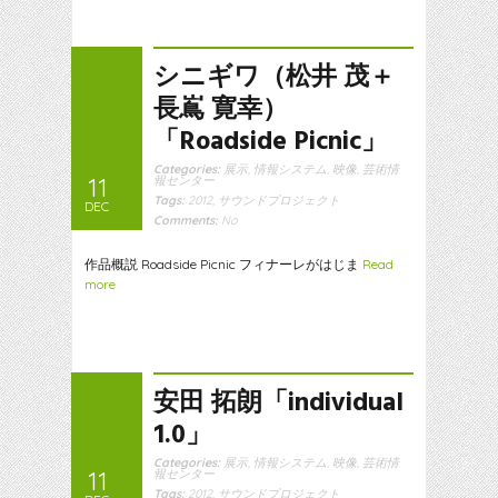
シニギワ（松井 茂＋
長嶌 寛幸）
「Roadside Picnic」
Categories:
展示
,
情報システム
,
映像
,
芸術情
11
報センター
Tags:
2012
,
サウンドプロジェクト
DEC
Comments:
No
作品概説 Roadside Picnic フィナーレがはじま
Read
more
安田 拓朗「individual
1.0」
Categories:
展示
,
情報システム
,
映像
,
芸術情
11
報センター
Tags:
2012
,
サウンドプロジェクト