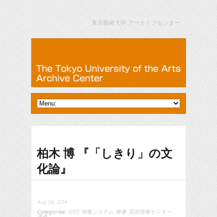
東京藝術大学 アーカイブセンター
柏木 博 『「しきり」の文
化論』
Aug 04, 2014
Categories:
2005
,
情報システム
,
映像
,
芸術情報センター
,
講義