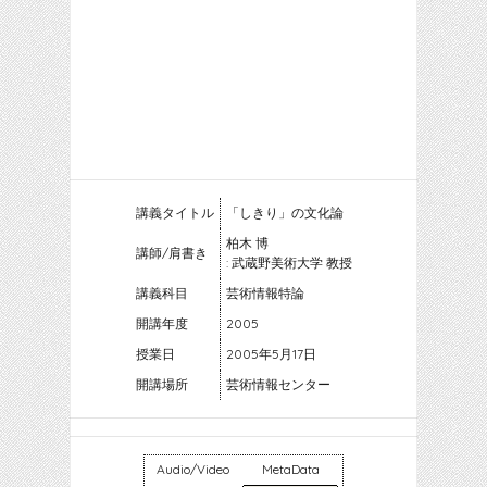
講義タイトル
「しきり」の文化論
柏木 博
講師/肩書き
: 武蔵野美術大学 教授
講義科目
芸術情報特論
開講年度
2005
授業日
2005年5月17日
開講場所
芸術情報センター
Audio/Video
MetaData