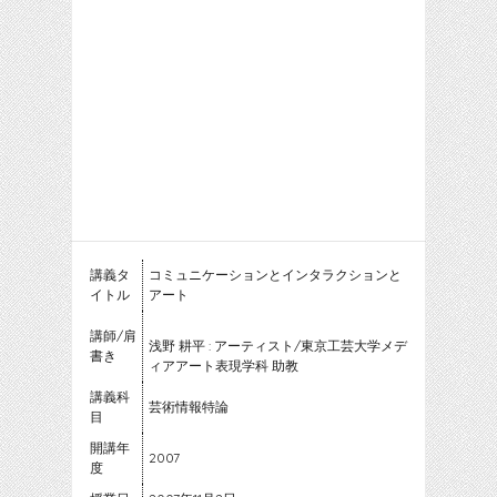
講義タ
コミュニケーションとインタラクションと
イトル
アート
講師/肩
浅野 耕平 : アーティスト/東京工芸大学メデ
書き
ィアアート表現学科 助教
講義科
芸術情報特論
目
開講年
2007
度