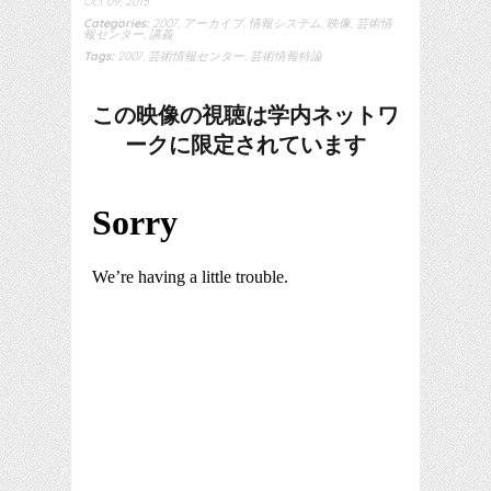
Oct 09, 2015
Categories:
2007
,
アーカイブ
,
情報システム
,
映像
,
芸術情
報センター
,
講義
Tags:
2007
,
芸術情報センター
,
芸術情報特論
この映像の視聴は学内ネットワ
ークに限定されています