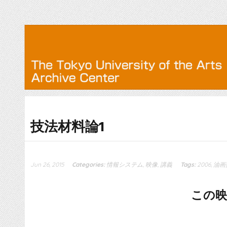
技法材料論1
Jun 26, 2015
Categories:
情報システム
,
映像
,
講義
Tags:
2006
,
油画
この映