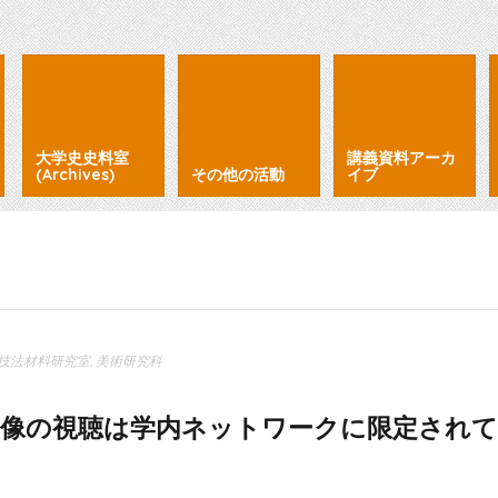
大学史史料室
講義資料アーカ
(Archives)
その他の活動
イブ
技法材料研究室
,
美術研究科
像の視聴は学内ネットワークに限定され