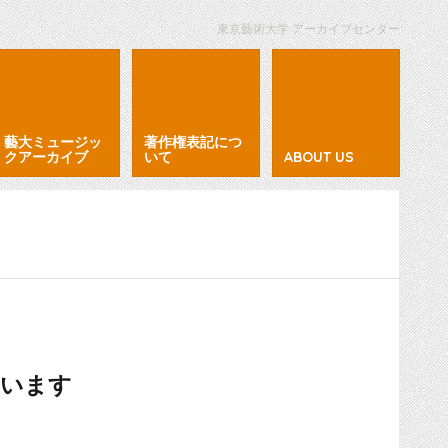
東京藝術大学 アーカイブセンター
藝大ミュージッ
著作権表記につ
クアーカイブ
いて
ABOUT US
ています