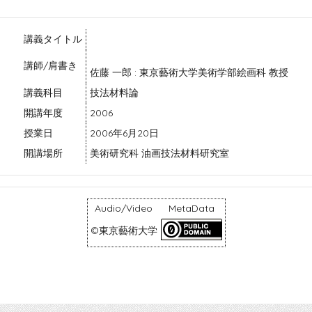
講義タイトル
講師/肩書き
佐藤 一郎 : 東京藝術大学美術学部絵画科 教授
講義科目
技法材料論
開講年度
2006
授業日
2006年6月20日
開講場所
美術研究科 油画技法材料研究室
Audio/Video
MetaData
©東京藝術大学