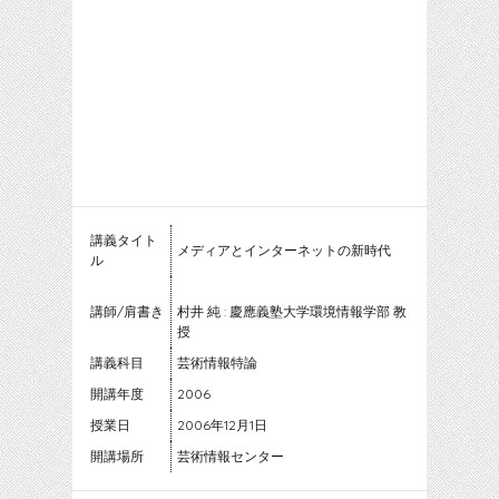
講義タイト
メディアとインターネットの新時代
ル
講師/肩書き
村井 純 : 慶應義塾大学環境情報学部 教
授
講義科目
芸術情報特論
開講年度
2006
授業日
2006年12月1日
開講場所
芸術情報センター