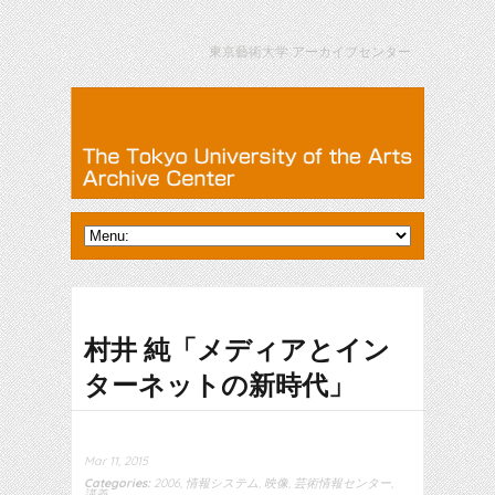
東京藝術大学 アーカイブセンター
村井 純「メディアとイン
ターネットの新時代」
Mar 11, 2015
Categories:
2006
,
情報システム
,
映像
,
芸術情報センター
,
講義