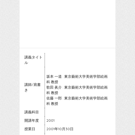
講義タイト
ル
坂本 一道 : 東京藝術大学美術学部絵画
科 教授
講師/肩書
歌田 眞介 : 東京藝術大学美術学部絵画
き
科 教授
佐藤 一郎 : 東京藝術大学美術学部絵画
科 教授
講義科目
開講年度
2001
授業日
2001年10月30日