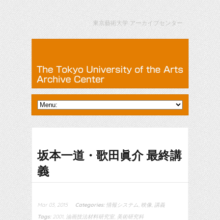
東京藝術大学 アーカイブセンター
坂本一道・歌田眞介 最終講
義
Mar 03, 2015
Categories:
情報システム
,
映像
,
講義
Tags:
2001
,
油画技法材料研究室
,
美術研究科