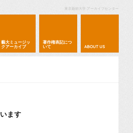
東京藝術大学 アーカイブセンター
藝大ミュージッ
著作権表記につ
クアーカイブ
いて
ABOUT US
ています