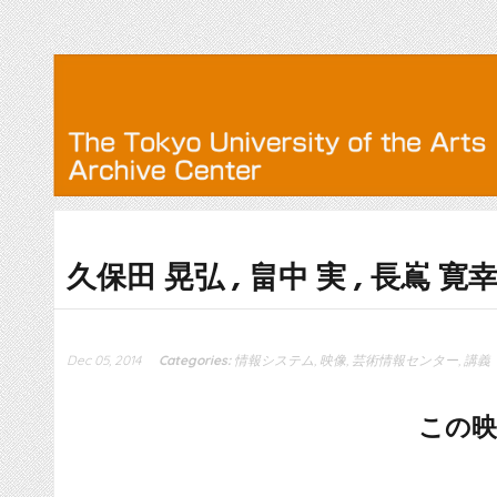
久保田 晃弘 , 畠中 実 , 長嶌 寛幸
Dec 05, 2014
Categories:
情報システム
,
映像
,
芸術情報センター
,
講義
この映