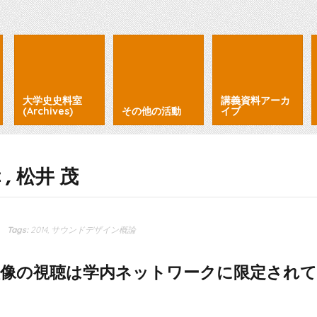
大学史史料室
講義資料アーカ
(Archives)
その他の活動
イブ
 , 松井 茂
Tags:
2014
,
サウンドデザイン概論
像の視聴は学内ネットワークに限定され