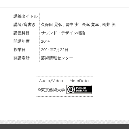
講義タイトル
講師/肩書き
久保田 晃弘 , 畠中 実 , 長嶌 寛幸 , 松井 茂
講義科目
サウンド・デザイン概論
開講年度
2014
授業日
2014年7月22日
開講場所
芸術情報センター
Audio/Video
MetaData
©東京藝術大学