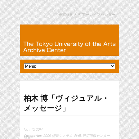
東京藝術大学 アーカイブセンター
柏木 博「ヴィジュアル・
メッセージ」
Nov 10, 2014
Categories:
2006
,
情報システム
,
映像
,
芸術情報センター
,
講義