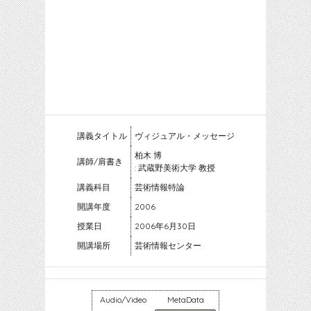
講義タイトル
ヴィジュアル・メッセージ
柏木 博
講師/肩書き
: 武蔵野美術大学 教授
講義科目
芸術情報特論
開講年度
2006
授業日
2006年6月30日
開講場所
芸術情報センター
Audio/Video
MetaData