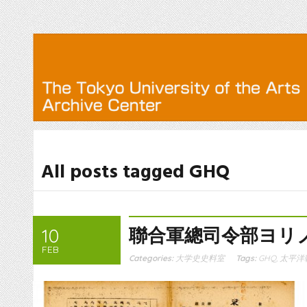
All posts tagged GHQ
聯合軍總司令部ヨリ
10
FEB
Categories:
大学史史料室
Tags:
GHQ
,
太平洋