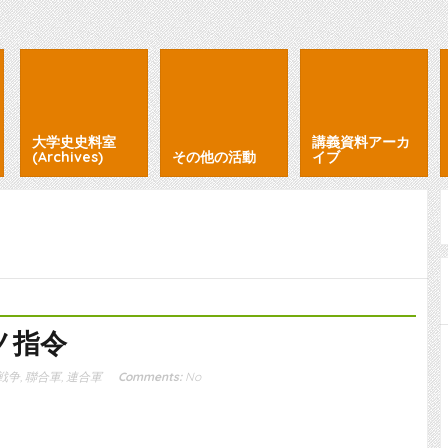
大学史史料室
講義資料アーカ
(Archives)
その他の活動
イブ
ノ指令
戦争
,
聯合軍
,
連合軍
Comments:
No