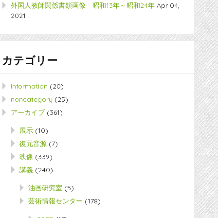
外国人教師関係書類画像 昭和13年～昭和24年
Apr 04,
2021
カテゴリー
Information
(20)
noncategory
(25)
アーカイブ
(361)
展示
(10)
復元音源
(7)
映像
(339)
講義
(240)
油画研究室
(5)
芸術情報センター
(178)