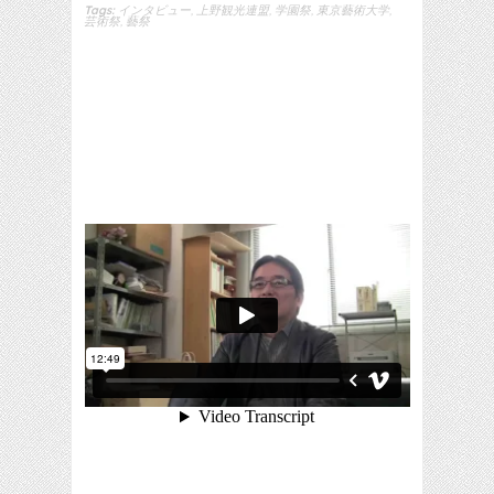
Tags:
インタビュー
,
上野観光連盟
,
学園祭
,
東京藝術大学
,
芸術祭
,
藝祭