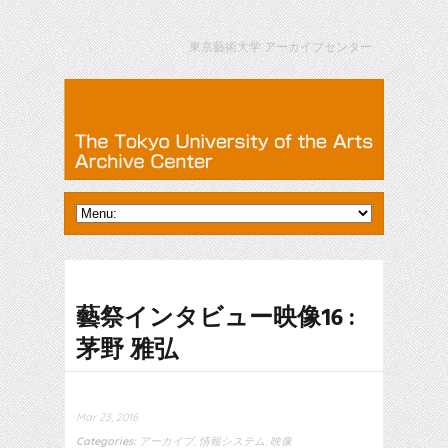
東京藝術大学 アーカイブセンター
藝祭インタビュー映像16 :
茅野 雅弘
Mar 23, 2016
Categories:
アーカイブ
,
情報システム
,
映像