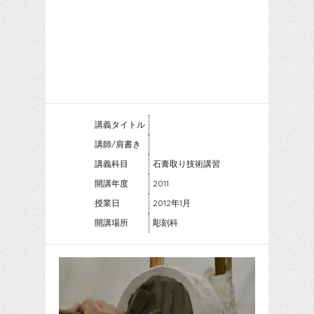
講義タイトル
講師/肩書き
講義科目
石膏取り技術講習
開講年度
2011
授業日
2012年1月
開講場所
彫刻科