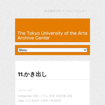
東京藝術大学 アーカイブセンター
11.かき出し
Jan 28, 2015
Categories:
情報システム
,
映像
,
美術情報
,
講義
Tags:
2012
,
彫刻科
,
石膏取り技術講習