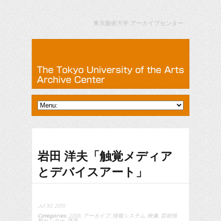
東京藝術大学 アーカイブセンター
岩田 洋夫「触覚メディア
とデバイスアート」
Jul 30, 2015
Categories:
2008
,
アーカイブ
,
情報システム
,
映像
,
芸術情
報センター
,
講義