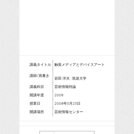
講義タイトル
触覚メディアとデバイスアート
講師/肩書き
岩田 洋夫 : 筑波大学
講義科目
芸術情報特論
開講年度
2008
授業日
2008年5月23日
開講場所
芸術情報センター