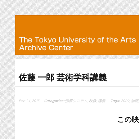
佐藤 一郎 芸術学科講義
Feb 24, 2015
Categories:
情報システム
,
映像
,
講義
Tags:
2009
,
油画
この映