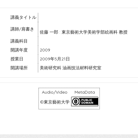
講義タイトル
講師/肩書き
佐藤 一郎 : 東京藝術大学美術学部絵画科 教授
講義科目
開講年度
2009
授業日
2009年5月21日
開講場所
美術研究科 油画技法材料研究室
Audio/Video
MetaData
©東京藝術大学