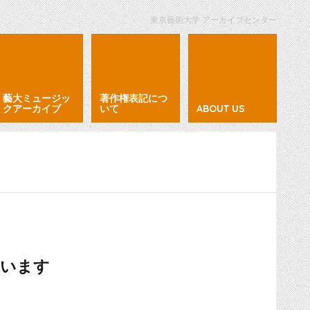
東京藝術大学 アーカイブセンター
藝大ミュージッ
著作権表記につ
クアーカイブ
いて
ABOUT US
ています