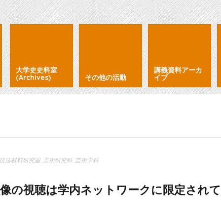
大学史史料室
講義資料アーカ
(Archives)
その他の活動
イブ
技法材料研究室
,
美術研究科
,
芸術学科
像の視聴は学内ネットワークに限定され